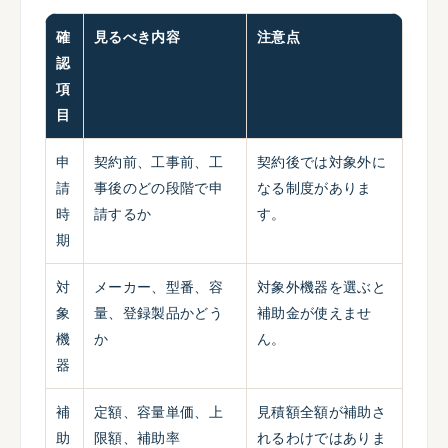
確
見るべき内容
注意点
認
項
目
申
契約前、工事前、工
契約後では対象外に
請
事後のどの段階で申
なる制度がありま
時
請するか
す。
期
対
メーカー、型番、容
対象外機器を選ぶと
象
量、登録製品かどう
補助金が使えませ
機
か
ん。
器
補
定額、容量単価、上
見積額全額が補助さ
助
限額、補助率
れるわけではありま