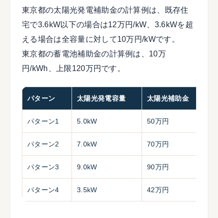
東京都の太陽光発電補助金の計算例は、既存住
宅で3.6kW以下の場合は12万円/kW、3.6kWを超
える場合は全容量に対して10万円/kWです。
東京都の蓄電池補助金の計算例は、10万
円/kWh、上限120万円です。
パターン
太陽光発電容量
太陽光補助金
蓄
パターン1
5.0kW
50万円
12
パターン2
7.0kW
70万円
15
パターン3
9.0kW
90万円
16
パターン4
3.5kW
42万円
6.