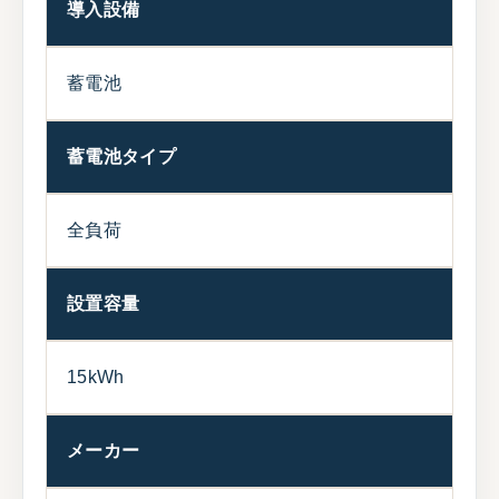
導入設備
蓄電池
蓄電池タイプ
全負荷
設置容量
15kWh
メーカー