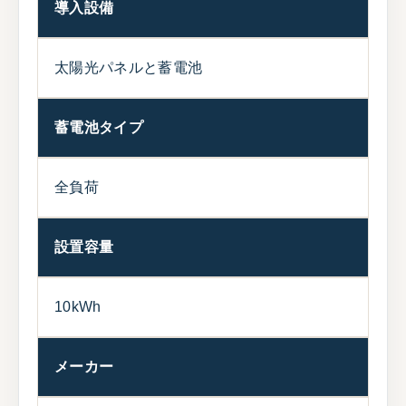
導入設備
太陽光パネルと蓄電池
蓄電池タイプ
全負荷
設置容量
10kWh
メーカー