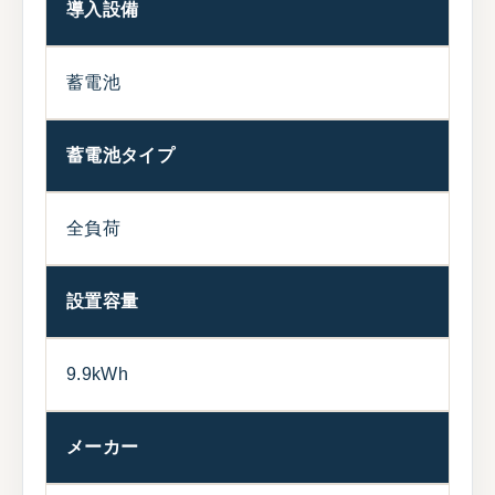
導入設備
蓄電池
蓄電池タイプ
全負荷
設置容量
9.9kWh
メーカー